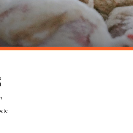
s
d
un
pale